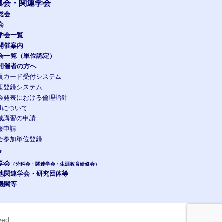
集会・関連学会
総会
会
学会一覧
開催案内
会一覧（単位認定）
開催者の方へ
員カード受付システム
題登録システム
会発表における倫理指針
OIについて
域講習の申請
報申請
会参加単位登録
ク
学会
（分科会・関連学会・生涯教育研修会）
他関連学会・研究団体等
機関等
rved.