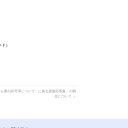
ード）
せん業の許可等について」に係る質疑応答集」の制
定について
→