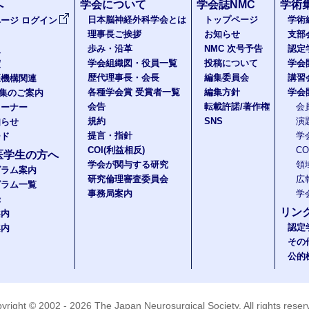
へ
学会について
学会誌NMC
学術
日本脳神経外科学会とは
トップページ
学術
ージ ログイン
理事長ご挨拶
お知らせ
支部
歩み・沿革
NMC 次号予告
認定
報
学会組織図・役員一覧
投稿について
学会
度
歴代理事長・会長
編集委員会
講習
医機構関連
各種学会賞 受賞者一覧
編集方針
学会
題集のご案内
会告
転載許諾/著作権
会
コーナー
規約
SNS
演
知らせ
提言・指針
学
ード
COI(利益相反)
C
医学生の方へ
学会が関与する研究
領
グラム案内
研究倫理審査委員会
広
グラム一覧
事務局案内
学
録
リン
案内
認定
案内
その
公的
yright © 2002 - 2026
The Japan Neurosurgical Society
. All rights rese