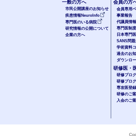
一般の方へ
会員の方
市民公開講座のお知らせ
会員専用ペ
疾患情報NeuroInfo
事業報告
代議員情
専門医のいる病院
専門医制
研究情報の公開について
日本専門
企業の方へ
SANS問
学術資料
過去のお
ダウンロ
研修医・
研修プロ
研修プロ
専攻医登
研修のご
入会のご
Cop