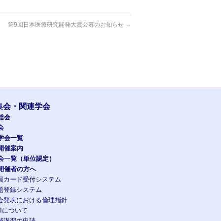
第9回日本医療研究開発大賞公募のお知らせ
→
集会・関連学会
総会
会
学会一覧
開催案内
会一覧（単位認定）
開催者の方へ
員カード受付システム
題登録システム
会発表における倫理指針
OIについて