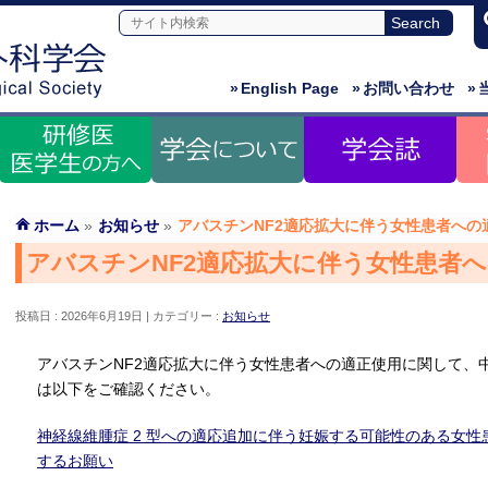
»
English Page
»
お問い合わせ
»
ホーム
»
お知らせ
»
アバスチンNF2適応拡大に伴う女性患者への
アバスチンNF2適応拡大に伴う女性患者
投稿日 : 2026年6月19日
カテゴリー :
お知らせ
アバスチンNF2適応拡大に伴う女性患者への適正使用に関して、
は以下をご確認ください。
神経線維腫症 2 型への適応追加に伴う妊娠する可能性のある女
するお願い