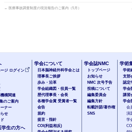
←
医療事故調査制度の現況報告のご案内（5月）
へ
学会について
学会誌NMC
学術
日本脳神経外科学会とは
トップページ
学術
ージ ログイン
理事長ご挨拶
お知らせ
支部
歩み・沿革
NMC 次号予告
認定
報
学会組織図・役員一覧
投稿について
学会
度
歴代理事長・会長
編集委員会
講習
医機構関連
各種学会賞 受賞者一覧
編集方針
学会
題集のご案内
会告
転載許諾/著作権
会
コーナー
規約
SNS
演
知らせ
提言・指針
学
ード
COI(利益相反)
C
医学生の方へ