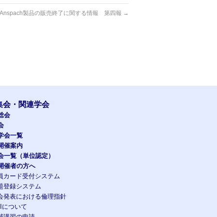
Anspach製品の販売終了に関する情報 第四報
→
集会・関連学会
総会
会
学会一覧
開催案内
会一覧（単位認定）
開催者の方へ
員カード受付システム
題登録システム
会発表における倫理指針
OIについて