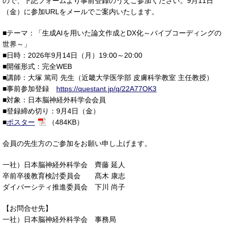
ので、下記フォームより事前登録のうえご参加ください。9月11日
（金）に参加URLをメールでご案内いたします。
■テーマ：「生成AIを用いた論文作成とDX化～バイブコーディングの
世界～」
■日時：2026年9月14日（月）19:00～20:00
■開催形式：完全WEB
■講師：大塚 篤司 先生（近畿大学医学部 皮膚科学教室 主任教授）
■事前参加登録
https://questant.jp/q/22A77OK3
■対象：日本脳神経外科学会会員
■登録締め切り：9月4日（金）
■
ポスター
（484KB）
会員の先生方のご参加をお願い申し上げます。
一社）日本脳神経外科学会 齊藤 延人
卒前卒後教育検討委員会 髙木 康志
ダイバーシティ推進委員会 下川 尚子
【お問合せ先】
一社）日本脳神経外科学会 事務局