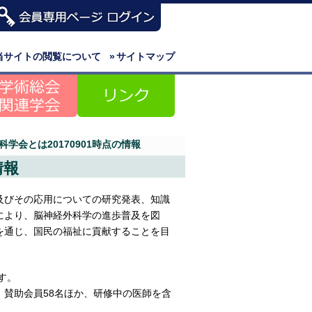
当サイトの閲覧について
»
サイトマップ
学会とは20170901時点の情報
情報
及びその応用についての研究発表、知識
により、脳神経外科学の進歩普及を図
を通じ、国民の福祉に貢献することを目
す。
名、賛助会員58名ほか、研修中の医師を含