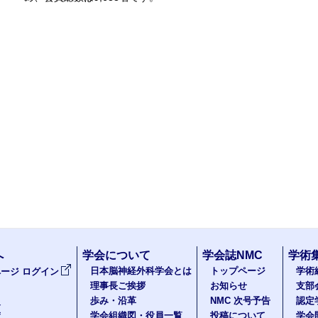
へ
学会について
学会誌NMC
学術
日本脳神経外科学会とは
トップページ
学術
ージ ログイン
理事長ご挨拶
お知らせ
支部
歩み・沿革
NMC 次号予告
認定
報
学会組織図・役員一覧
投稿について
学会
度