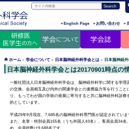
»
English Page
»
お問い合わせ
»
ホーム
»
学会について
»
日本脳神経外科学会とは
»
日本脳神経外科
日本脳神経外科学会とは20170901時点の
一般社団法人日本脳神経外科学会は、脳神経外科学に関する学理
の交換、会員相互及び内外の関連学会との連携協力等を行うこと
り、もってわが国の学術の発展に寄与すると共に脳神経外科診療
的としています。
平成29年9月現在、7,685名の脳神経外科専門医が認定されていま
また、名誉・特別会員155名（うち外国人43名）、客員会員34
め、会員総数は9,688名です。