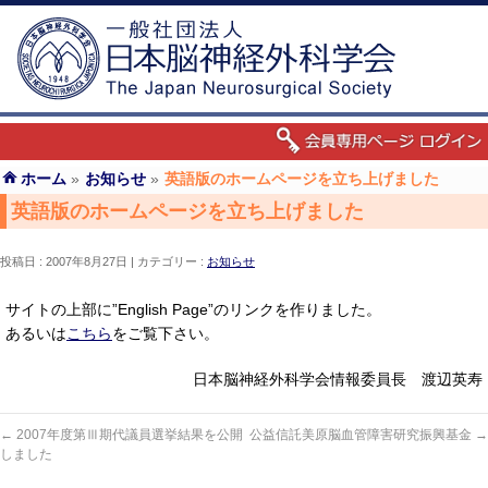
ホーム
»
お知らせ
»
英語版のホームページを立ち上げました
英語版のホームページを立ち上げました
投稿日 : 2007年8月27日
カテゴリー :
お知らせ
サイトの上部に”English Page”のリンクを作りました。
あるいは
こちら
をご覧下さい。
日本脳神経外科学会情報委員長 渡辺英寿
←
2007年度第Ⅲ期代議員選挙結果を公開
公益信託美原脳血管障害研究振興基金
→
しました