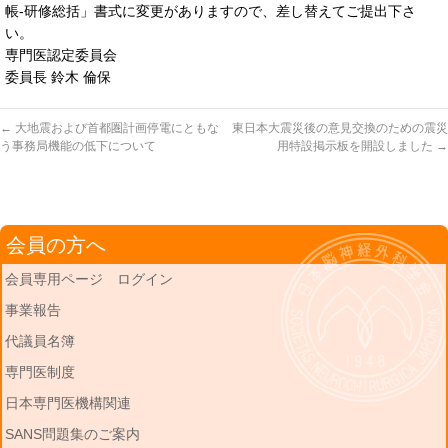
帳-研修総括」書式に変更がありますので、差し替えてご提出下さ
い。
専門医認定委員会
委員長 鈴木 倫保
←
大地震および首都圏計画停電にともな
東日本大震災後の意見交換のための震災
う事務局機能の低下について
用特設掲示板を開設しました
→
会員の方へ
会員専用ページ ログイン
事業報告
代議員名簿
専門医制度
日本専門医機構関連
SANS問題集のご案内