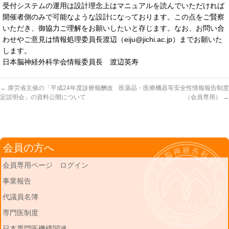
受付システムの運用は設計理念上はマニュアルを読んでいただければ
開催者側のみで可能なような設計になっております。この点をご賢察
いただき、御協力ご理解をお願いしたいと存じます。なお、お問い合
わせやご意見は情報処理委員長渡辺（eiju@jichi.ac.jp）までお願いた
します。
日本脳神経外科学会情報委員長 渡辺英寿
←
厚労省主催の「平成24年度診療報酬改
医薬品・医療機器等安全性情報報告制度
定説明会」の資料公開について
（会員専用）
→
会員の方へ
会員専用ページ ログイン
事業報告
代議員名簿
専門医制度
日本専門医機構関連