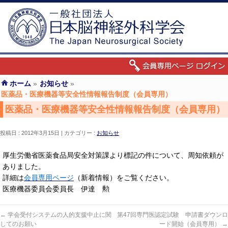
ホーム
»
お知らせ
»
医薬品・医療機器等安全性情報報告制度（会員専用）
医薬品・医療機器等安全性情報報告制度（会員専用）
投稿日 : 2012年3月15日
カテゴリー :
お知らせ
厚生労働省医薬食品局安全対策課より標記の件について、周知依頼が
ありました。
詳細は
会員専用ページ
（新着情報）をご覧ください。
医療機器委員会委員長 伊達 勲
←
学会受付システムの人的支援中止に関
第47回専門医認定試験 申請書ダウンロ
してのお願い
ード開始（会員専用）
→