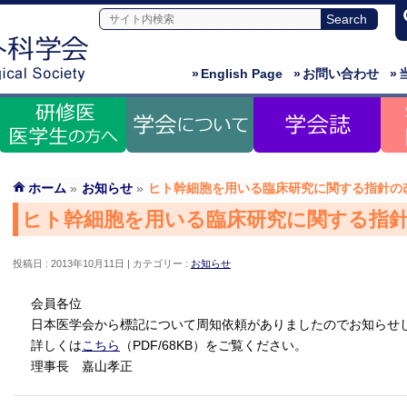
»
English Page
»
お問い合わせ
»
ホーム
»
お知らせ
»
ヒト幹細胞を用いる臨床研究に関する指針の
ヒト幹細胞を用いる臨床研究に関する指
投稿日 : 2013年10月11日
カテゴリー :
お知らせ
会員各位
日本医学会から標記について周知依頼がありましたのでお知らせ
詳しくは
こちら
（PDF/68KB）をご覧ください。
理事長 嘉山孝正