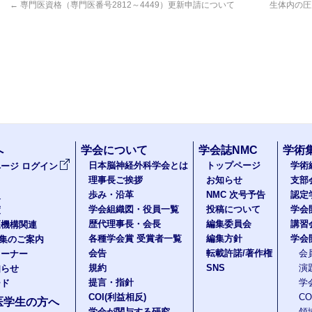
←
専門医資格（専門医番号2812～4449）更新申請について
生体内の圧
へ
学会について
学会誌NMC
学術
日本脳神経外科学会とは
トップページ
学術
ージ ログイン
理事長ご挨拶
お知らせ
支部
歩み・沿革
NMC 次号予告
認定
報
学会組織図・役員一覧
投稿について
学会
度
歴代理事長・会長
編集委員会
講習
医機構関連
各種学会賞 受賞者一覧
編集方針
学会
題集のご案内
会告
転載許諾/著作権
会
コーナー
規約
SNS
演
知らせ
提言・指針
学
ード
COI(利益相反)
C
医学生の方へ