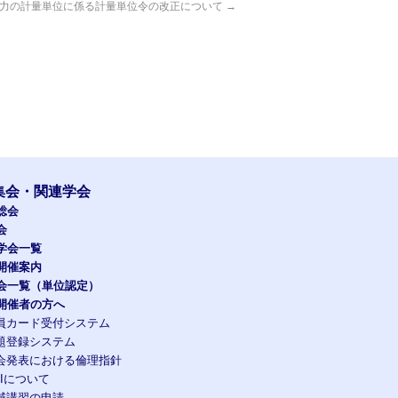
力の計量単位に係る計量単位令の改正について
→
集会・関連学会
総会
会
学会一覧
開催案内
会一覧（単位認定）
開催者の方へ
員カード受付システム
題登録システム
会発表における倫理指針
OIについて