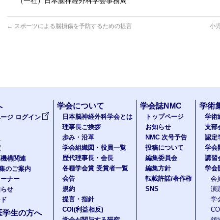
（一社）日本脳神経外科学会事務局
←
スポーツによる脳損傷を予防するための提言
小
へ
学会について
学会誌NMC
学術
日本脳神経外科学会とは
トップページ
学術
ージ ログイン
理事長ご挨拶
お知らせ
支部
歩み・沿革
NMC 次号予告
認定
報
学会組織図・役員一覧
投稿について
学会
度
歴代理事長・会長
編集委員会
講習
医機構関連
各種学会賞 受賞者一覧
編集方針
学会
題集のご案内
会告
転載許諾/著作権
会
コーナー
規約
SNS
演
知らせ
提言・指針
学
ード
COI(利益相反)
C
医学生の方へ