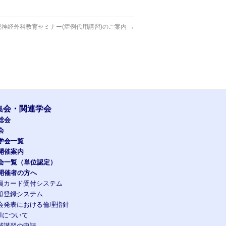
児神経外科教育セミナー(症例代用講習)のご案内
→
集会・関連学会
総会
会
学会一覧
開催案内
会一覧（単位認定）
開催者の方へ
員カード受付システム
題登録システム
会発表における倫理指針
OIについて