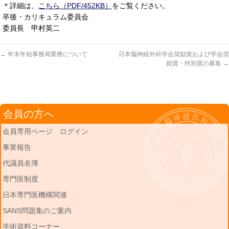
＊詳細は、
こちら（PDF/452KB）
をご覧ください。
卒後・カリキュラム委員会
委員長 甲村英二
←
年末年始事務局業務について
日本脳神経外科学会奨励賞および学会奨
励賞・特別賞の募集
→
会員の方へ
会員専用ページ ログイン
事業報告
代議員名簿
専門医制度
日本専門医機構関連
SANS問題集のご案内
学術資料コーナー