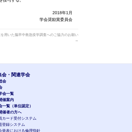
を授与する。
2018年1月
学会奨励賞委員会
報を用いた脳卒中救急疫学調査へのご協力のお願い
→
集会・関連学会
総会
会
学会一覧
開催案内
会一覧（単位認定）
開催者の方へ
員カード受付システム
題登録システム
会発表における倫理指針