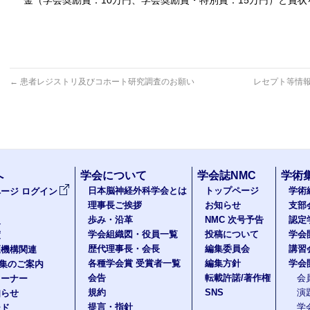
金（学会奨励賞：10万円、学会奨励賞・特別賞：15万円）と賞状
←
患者レジストリ及びコホート研究調査のお願い
レセプト等情
へ
学会について
学会誌NMC
学術
日本脳神経外科学会とは
トップページ
学術
ージ ログイン
理事長ご挨拶
お知らせ
支部
歩み・沿革
NMC 次号予告
認定
報
学会組織図・役員一覧
投稿について
学会
度
歴代理事長・会長
編集委員会
講習
医機構関連
各種学会賞 受賞者一覧
編集方針
学会
題集のご案内
会告
転載許諾/著作権
会
コーナー
規約
SNS
演
知らせ
提言・指針
学
ード