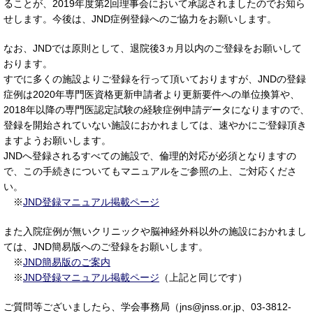
ることが、2019年度第2回理事会において承認されましたのでお知ら
せします。今後は、JND症例登録へのご協力をお願いします。
なお、JNDでは原則として、退院後3ヵ月以内のご登録をお願いして
おります。
すでに多くの施設よりご登録を行って頂いておりますが、JNDの登録
症例は2020年専門医資格更新申請者より更新要件への単位換算や、
2018年以降の専門医認定試験の経験症例申請データになりますので、
登録を開始されていない施設におかれましては、速やかにご登録頂き
ますようお願いします。
JNDへ登録されるすべての施設で、倫理的対応が必須となりますの
で、この手続きについてもマニュアルをご参照の上、ご対応くださ
い。
※
JND登録マニュアル掲載ページ
また入院症例が無いクリニックや脳神経外科以外の施設におかれまし
ては、JND簡易版へのご登録をお願いします。
※
JND簡易版のご案内
※
JND登録マニュアル掲載ページ
（上記と同じです）
ご質問等ございましたら、学会事務局（jns@jnss.or.jp、03-3812-