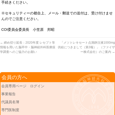
手続きください。
※セキュリティーの都合上、メール・郵送での送付は、受け付けませ
んのでご注意ください。
COI委員会委員長 小笠原 邦昭
←
締め切り延長：2020年度 レセプト等
「メソトレキセート点滴静注液1000mg
情報を用いた脳卒中・脳神経外科医療疫
供給につきまして（第3報）」（ファイザ
学調査へのご協力のお願い
ー株式会社）のご案内
→
会員の方へ
会員専用ページ ログイン
事業報告
代議員名簿
専門医制度