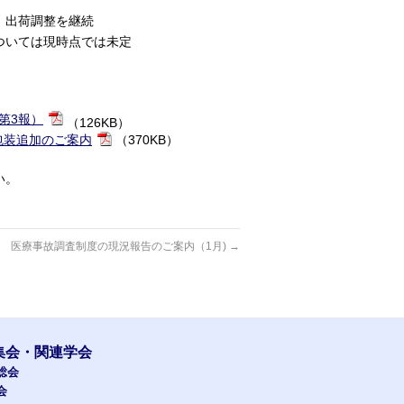
は、出荷調整を継続
ついては現時点では未定
第3報）
（126KB）
 包装追加のご案内
（370KB）
い。
医療事故調査制度の現況報告のご案内（1月)
→
集会・関連学会
総会
会