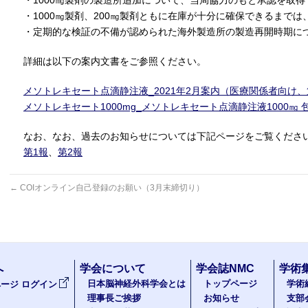
・1000㎎製剤の製造所追加について、当局協力のもと承認を取得
・1000㎎製剤、200㎎製剤ともに在庫が十分に確保できるまで
・定期的な検証の不備が認められた海外製造所の製造再開時期に
詳細は以下の案内文書をご参照ください。
メソトレキセート点滴静注液_2021年2月案内（医療関係者向け、
メソトレキセート1000mg_メソトレキセート点滴静注液1000㎎
なお、なお、過去のお知らせについては下記ページをご覧くださ
第1報
、
第2報
←
COIオンライン自己登録のお願い（3月末締切り）
へ
学会について
学会誌NMC
学術
日本脳神経外科学会とは
トップページ
学術
ージ ログイン
理事長ご挨拶
お知らせ
支部