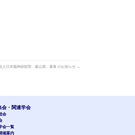
法人日本脳神経財団 森山賞」募集 のお知らせ
→
集会・関連学会
総会
会
学会一覧
開催案内