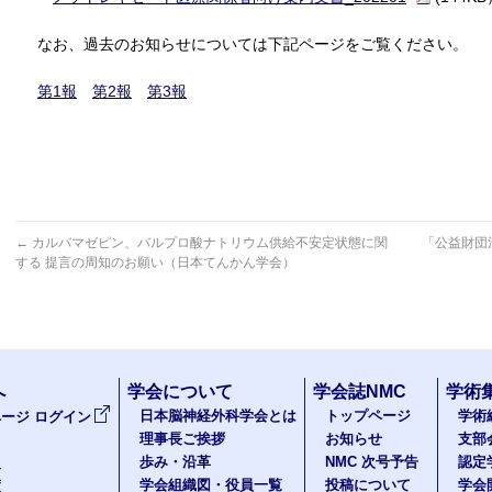
なお、過去のお知らせについては下記ページをご覧ください。
第1報
第2報
第3報
←
カルバマゼピン、バルプロ酸ナトリウム供給不安定状態に関
「公益財団
する 提言の周知のお願い（日本てんかん学会）
へ
学会について
学会誌NMC
学術
日本脳神経外科学会とは
トップページ
学術
ージ ログイン
理事長ご挨拶
お知らせ
支部
歩み・沿革
NMC 次号予告
認定
報
学会組織図・役員一覧
投稿について
学会
度