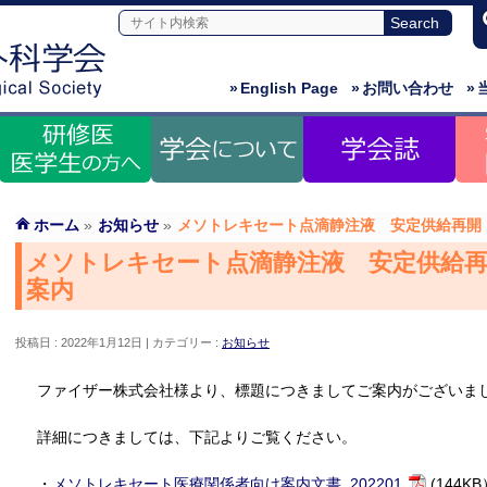
»
English Page
»
お問い合わせ
»
ホーム
»
お知らせ
»
メソトレキセート点滴静注液 安定供給再開
メソトレキセート点滴静注液 安定供給再
案内
投稿日 : 2022年1月12日
カテゴリー :
お知らせ
ファイザー株式会社様より、標題につきましてご案内がございま
詳細につきましては、下記よりご覧ください。
・
メソトレキセート医療関係者向け案内文書_202201
(144K