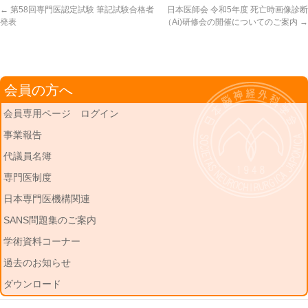
←
第58回専門医認定試験 筆記試験合格者
日本医師会 令和5年度 死亡時画像診断
発表
（Ai)研修会の開催についてのご案内
→
会員の方へ
会員専用ページ ログイン
事業報告
代議員名簿
専門医制度
日本専門医機構関連
SANS問題集のご案内
学術資料コーナー
過去のお知らせ
ダウンロード