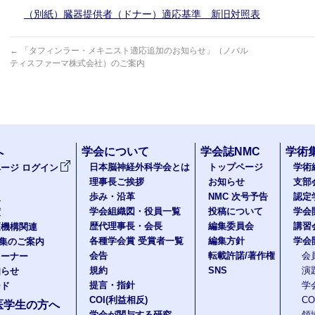
（別紙）臓器提供者（ドナー）適応基準 新旧対照表
←
「タフィンラー・メキニスト適応追加のお知らせ」（ノバル
ティスファーマ株式会社）のご案内
へ
学会について
学会誌NMC
学術
日本脳神経外科学会とは
トップページ
学術
ージ ログイン
理事長ご挨拶
お知らせ
支部
歩み・沿革
NMC 次号予告
認定
報
学会組織図・役員一覧
投稿について
学会
度
歴代理事長・会長
編集委員会
講習
医機構関連
各種学会賞 受賞者一覧
編集方針
学会
題集のご案内
会告
転載許諾/著作権
会
コーナー
規約
SNS
演
知らせ
提言・指針
学
ード
COI(利益相反)
C
医学生の方へ