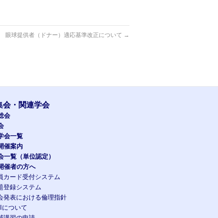
眼球提供者（ドナー）適応基準改正について
→
集会・関連学会
総会
会
学会一覧
開催案内
会一覧（単位認定）
開催者の方へ
員カード受付システム
題登録システム
会発表における倫理指針
OIについて