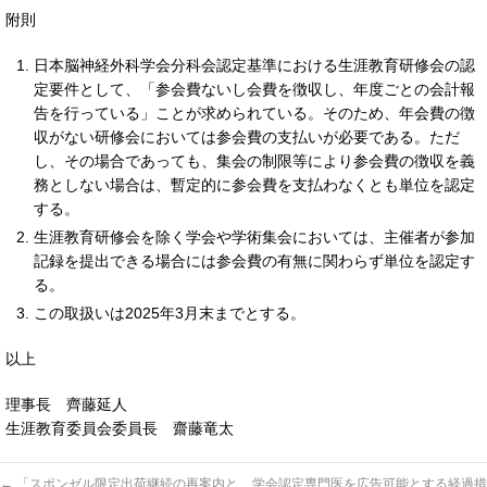
附則
日本脳神経外科学会分科会認定基準における生涯教育研修会の認
定要件として、「参会費ないし会費を徴収し、年度ごとの会計報
告を行っている」ことが求められている。そのため、年会費の徴
収がない研修会においては参会費の支払いが必要である。ただ
し、その場合であっても、集会の制限等により参会費の徴収を義
務としない場合は、暫定的に参会費を支払わなくとも単位を認定
する。
生涯教育研修会を除く学会や学術集会においては、主催者が参加
記録を提出できる場合には参会費の有無に関わらず単位を認定す
る。
この取扱いは2025年3月末までとする。
以上
理事長 齊藤延人
生涯教育委員会委員長 齋藤竜太
←
「スポンゼル限定出荷継続の再案内と
学会認定専門医を広告可能とする経過措