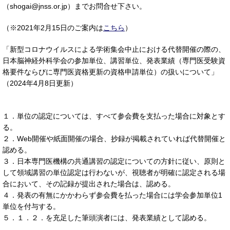
（shogai@jnss.or.jp）までお問合せ下さい。
（※2021年2月15日のご案内は
こちら
）
「新型コロナウイルスによる学術集会中止における代替開催の際の、
日本脳神経外科学会の参加単位、講習単位、発表業績（専門医受験資
格要件ならびに専門医資格更新の資格申請単位）の扱いについて」
（2024年4月8日更新）
１．単位の認定については、すべて参会費を支払った場合に対象とす
る。
２．Web開催や紙面開催の場合、抄録が掲載されていれば代替開催と
認める。
３．日本専門医機構の共通講習の認定についての方針に従い、原則と
して領域講習の単位認定は行わないが、視聴者が明確に認定される場
合において、その記録が提出された場合は、認める。
４．発表の有無にかかわらず参会費を払った場合には学会参加単位1
単位を付与する。
５．１．２．を充足した筆頭演者には、発表業績として認める。