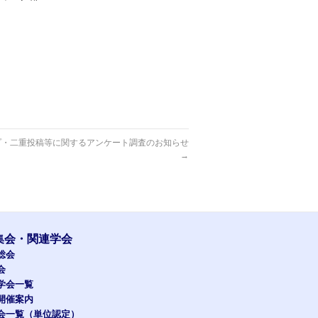
プ・二重投稿等に関するアンケート調査のお知らせ
→
集会・関連学会
総会
会
学会一覧
開催案内
会一覧（単位認定）