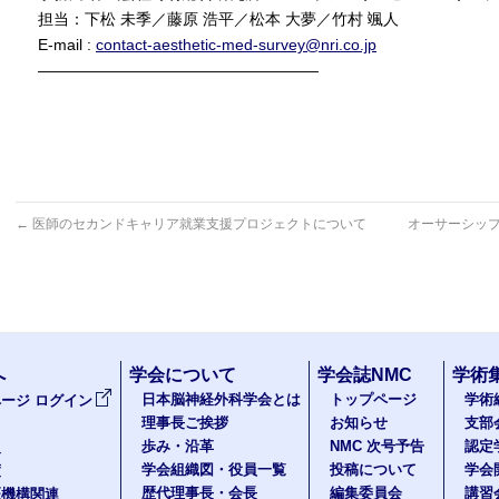
担当：下松 未季／藤原 浩平／松本 大夢／竹村 颯人
E-mail :
contact-aesthetic-med-survey@nri.co.jp
——————————————————
←
医師のセカンドキャリア就業支援プロジェクトについて
オーサーシッ
へ
学会について
学会誌NMC
学術
日本脳神経外科学会とは
トップページ
学術
ージ ログイン
理事長ご挨拶
お知らせ
支部
歩み・沿革
NMC 次号予告
認定
報
学会組織図・役員一覧
投稿について
学会
度
歴代理事長・会長
編集委員会
講習
医機構関連