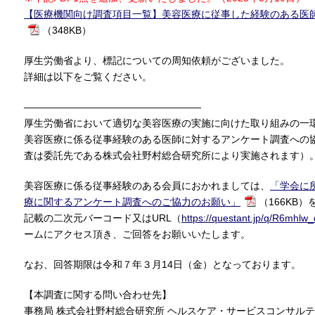
【医療機関向け調査項目一覧】美容医療に従事した経験のある医
（348KB）
厚生労働省より、標記についての周知依頼がございました。
詳細は以下をご覧ください。
——————————————————
厚生労働省において適切な美容医療の実施に向けた取り組みの一
美容医療に係る従事経験のある医師に対するアンケート調査への
査は委託先である株式会社野村総合研究所により実施されます）
美容医療に係る従事経験のある会員におかれましては、
「学会に
療に関するアンケート調査へのご協力のお願い」
（166KB
記載の二次元バーコード又はURL（
https://questant.jp/q/R6mhlw
ームにアクセス頂き、ご回答をお願いいたします。
なお、回答期限は令和７年３月14日（金）となっております。
【本調査に関する問い合わせ先】
事務局 株式会社野村総合研究所 ヘルスケア・サービスコンサル