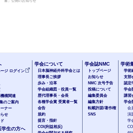
書」公開のお知らせ
へ
学会について
学会誌NMC
学術
日本脳神経外科学会とは
トップページ
学術
ージ ログイン
理事長ご挨拶
お知らせ
支部
歩み・沿革
NMC 次号予告
認定
報
学会組織図・役員一覧
投稿について
学会
度
歴代理事長・会長
編集委員会
講習
医機構関連
各種学会賞 受賞者一覧
編集方針
学会
題集のご案内
会告
転載許諾/著作権
会
コーナー
規約
SNS
演
知らせ
提言・指針
学
ード
COI(利益相反)
C
医学生の方へ