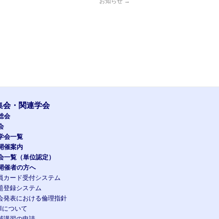
お知らせ
→
集会・関連学会
総会
会
学会一覧
開催案内
会一覧（単位認定）
開催者の方へ
員カード受付システム
題登録システム
会発表における倫理指針
OIについて