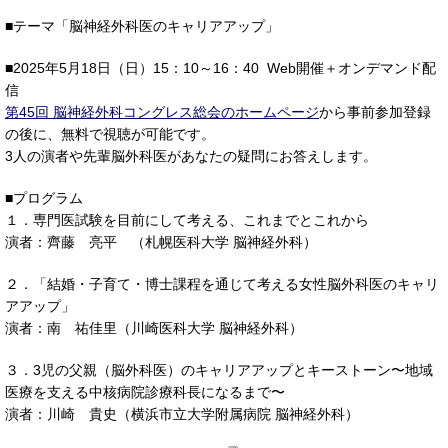
■テーマ「脳神経外科医のキャリアアップ」
■2025年5月18日（日）15：10～16：40 Web開催＋オンデマンド配
信
第45回 脳神経外科コングレス総会のホームページ
から事前参加登録
の後に、無料で視聴が可能です。
3人の演者や先輩脳外科医があなたの疑問にお答えします。
■プログラム
１．専門医試験を目前にして考える、これまでとこれから
演者：齊藤 亮平 （札幌医科大学 脳神経外科）
２．「結婚・子育て・博士課程を通じて考える女性脳外科医のキャリ
アアップ」
演者：南 祐佳里（川崎医科大学 脳神経外科）
３．3児の父親（脳外科医）のキャリアアップとキーストーン〜地域
医療を支える中核病院診療科長になるまで〜
演者：川崎 貴史（横浜市立大学附属病院 脳神経外科）