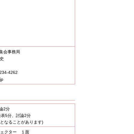
集会事務局
史
34-4262
jp
論2分
表5分、討論2分
となることがあります)
ジェクター １面