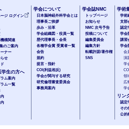
へ
学会について
学会誌NMC
学術
日本脳神経外科学会とは
トップページ
学術
ージ ログイン
理事長ご挨拶
お知らせ
支部
歩み・沿革
NMC 次号予告
認定
報
学会組織図・役員一覧
投稿について
学会
度
歴代理事長・会長
編集委員会
講習
医機構関連
各種学会賞 受賞者一覧
編集方針
学会
題集のご案内
会告
転載許諾/著作権
会
コーナー
規約
SNS
演
知らせ
提言・指針
学
ード
COI(利益相反)
C
医学生の方へ
学会が関与する研究
領
グラム案内
研究倫理審査委員会
広
グラム一覧
事務局案内
学
録
リン
案内
認定
案内
その
公的