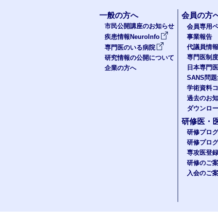
一般の方へ
会員の方
市民公開講座のお知らせ
会員専用ペ
疾患情報NeuroInfo
事業報告
代議員情
専門医のいる病院
専門医制
研究情報の公開について
日本専門
企業の方へ
SANS問
学術資料
過去のお
ダウンロ
研修医・
研修プロ
研修プロ
専攻医登
研修のご
入会のご