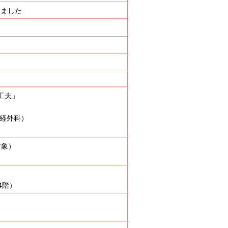
しました
工夫」
神経外科）
対象）
4階）