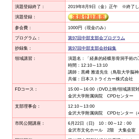
演題登録終了：
2019年8月9日（金）正午 ※終了
演題登録：
参会費：
1000円（現金のみ）
プログラム：
第97回中部支部会プログラム
抄録集：
第97回中部支部会抄録集
領域講習：
演題名：「経鼻的経蝶形骨洞手術の
時間：12:10～13:10
講師：黒﨑 雅道先生（鳥取大学脳
共催：日本ストライカー株式会社
FDコース：
15:00～16:00（DVD上映/領域講習
金沢大学附属病院 CPDセンター
支部理事会：
12:10～13:00
金沢大学附属病院 CPDセンター（
市民公開講座：
6月22日（日) 10：00～12：00
金沢市文化ホール 2階 大集会室