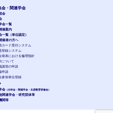
集会・関連学会
総会
会
学会一覧
開催案内
会一覧（単位認定）
開催者の方へ
員カード受付システム
題登録システム
会発表における倫理指針
OIについて
域講習の申請
報申請
会参加単位登録
ク
学会
（分科会・関連学会・生涯教育研修会）
他関連学会・研究団体等
機関等