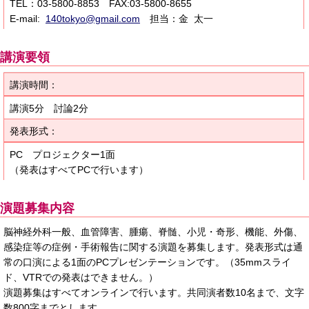
TEL：03-5800-8853 FAX:03-5800-8655
E-mail:
140tokyo@gmail.com
担当：金 太一
講演要領
講演時間：
講演5分 討論2分
発表形式：
PC プロジェクター1面
（発表はすべてPCで行います）
演題募集内容
脳神経外科一般、血管障害、腫瘍、脊髄、小児・奇形、機能、外傷、
感染症等の症例・手術報告に関する演題を募集します。発表形式は通
常の口演による1面のPCプレゼンテーションです。（35mmスライ
ド、VTRでの発表はできません。）
演題募集はすべてオンラインで行います。共同演者数10名まで、文字
数800字までとします。