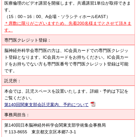
医療倫理のビデオ講習を開催します。共通講習1単位が取得できま
す。
（15：00～16：00、A会場・ソラシティホールEAST）
＊席数に限りがございますため、先着200名様までとさせて頂きま
す。
専門医クレジット登録：
脳神経外科学会専門医の方は、IC会員カードでの専門医クレジッ
ト登録となります。IC会員カードをお持ちください。IC会員カー
ドをお持ちでない方も専門医番号で専門医クレジット登録は可能
です。
託児所：
本会では、託児スペースを設置いたします。詳細・予約は下記を
ご覧ください。
第140回関東支部会託児案内、予約について
事務局担当：
第140回日本脳神経外科学会関東支部学術集会事務局
〒113-8655 東京都文京区本郷7-3-1