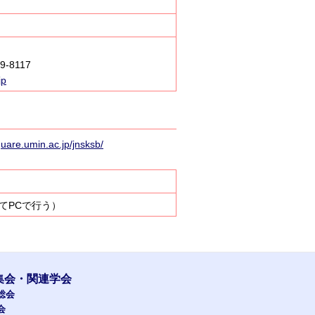
9-8117
jp
quare.umin.ac.jp/jnsksb/
て
PC
で行う）
集会・関連学会
総会
会