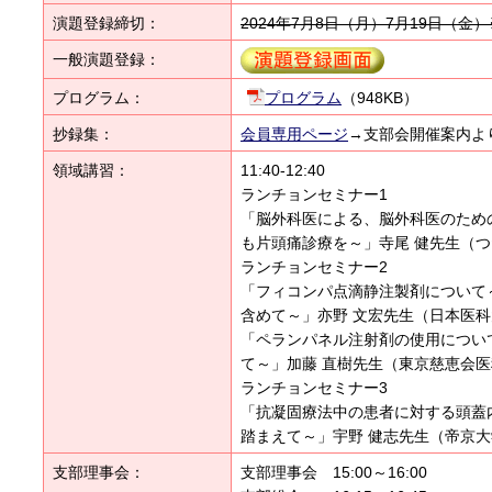
演題登録締切：
2024年7月8日（月）7月19日（金
一般演題登録：
プログラム：
プログラム
（948KB）
抄録集：
会員専用ページ
→支部会開催案内よ
領域講習：
11:40-12:40
ランチョンセミナー1
「脳外科医による、脳外科医のため
も片頭痛診療を～」寺尾 健先生（
ランチョンセミナー2
「フィコンパ点滴静注製剤について
含めて～」亦野 文宏先生（日本医
「ペランパネル注射剤の使用につい
て～」加藤 直樹先生（東京慈恵会
ランチョンセミナー3
「抗凝固療法中の患者に対する頭蓋
踏まえて～」宇野 健志先生（帝京
支部理事会：
支部理事会 15:00～16:00