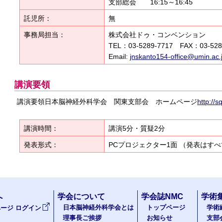
支部総会 16:15～16:45
託児所：
無
事務局担当：
株式会社ドゥ・コンベンション
TEL：03-5289-7717 FAX：03-528
Email:
jnskanto154-office@umin.ac.
講演要領
講演要領日本脳神経外科学会 関東支部会 ホームページ
http://s
講演時間：
講演
5
分・質疑
2
分
発表形式：
PC
プロジェクター
1
面 （発表はすべ
へ
学会について
学会誌NMC
学術
日本脳神経外科学会とは
トップページ
学術
ージ ログイン
理事長ご挨拶
お知らせ
支部