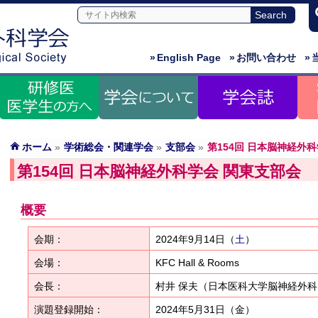
»
English Page
»
お問い合わせ
»
ホーム
»
学術総会・関連学会
»
支部会
»
第154回 日本脳神経外
第154回 日本脳神経外科学会 関東支部会
概要
会期：
2024年9月14日
（
土
）
会場：
KFC Hall & Rooms
会長：
村井 保夫（日本医科大学脳神経外科
演題登録開始：
2024年5月31日（金）