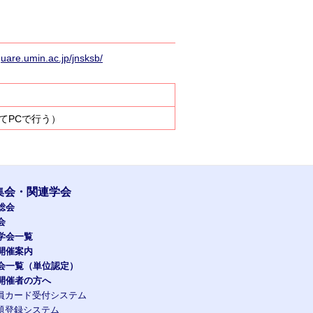
quare.umin.ac.jp/jnsksb/
てPCで行う）
集会・関連学会
総会
会
学会一覧
開催案内
会一覧（単位認定）
開催者の方へ
員カード受付システム
題登録システム