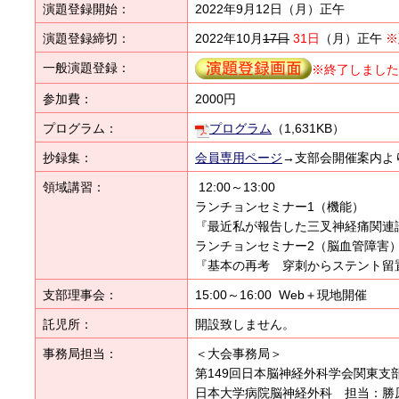
演題登録開始：
2022年9月12日（月）正午
演題登録締切：
2022年10月
17日
31日
（月）正午
※
一般演題登録：
※終了しました
参加費：
2000円
プログラム：
プログラム
（1,631KB）
抄録集：
会員専用ページ
→支部会開催案内よ
領域講習：
12:00～13:00
ランチョンセミナー1（機能）
『最近私が報告した三叉神経痛関連論
ランチョンセミナー2（脳血管障害
『基本の再考 穿刺からステント留置
支部理事会：
15:00
～
16:00 Web＋現地
開催
託児所：
開設致しません。
事務局担当：
＜大会事務局＞
第149回日本脳神経外科学会関東支
日本大学病院脳神経外科 担当：勝