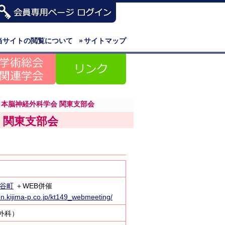
当サイトの閲覧について
»
サイトマップ
 日本脳神経外科学会 関東支部会
会 関東支部会
神谷町
＋WEB併催
on.kijima-p.co.jp/kt149_webmeeting/
外科）