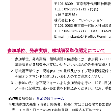
〒101-8309 東京都千代田区神田駿
TEL：03-3293-1711（代表）
＜運営事務局＞
株式会社ドゥ・コンベンション
〒101-0063 東京都千代田区神田淡路町
TEL：03-5289-7717 FAX：03-528
E-mail：jnskanto149-office@umin.ac
参加単位、発表実績、領域講習単位認定について
参加単位、発表実績、領域講習単位認定には、参加費（2,00
筆頭演者が参加費をお支払いいただいた場合のみ発表実績と
領域講習単位は、現地参加での登録及びライブ配信視聴記録
今回オンデマンド配信は行いませんのでご注意ください。
ご参加の先生は下記フォームより参加登録を行い、12月1日(
メールに記載の口座へ参加費をお振込みください。なお、手
■WEB参加登録：
参加登録フォーム
※現地参加の先生（演者と関係者、座長）方は当日会場で参加費
（尚、１２月１日までのWEB参加登録、お振込も可能です）