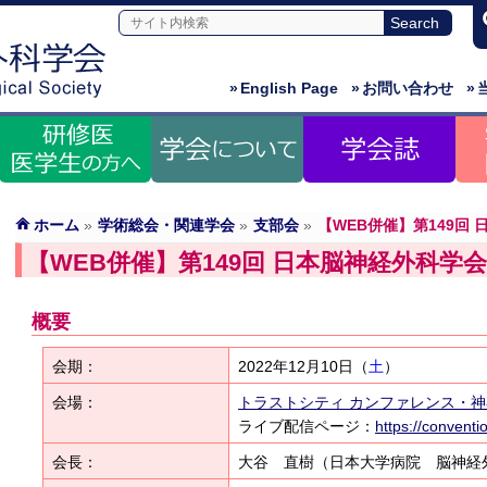
»
English Page
»
お問い合わせ
»
ホーム
»
学術総会・関連学会
»
支部会
»
【WEB併催】第149回
【WEB併催】第149回 日本脳神経外科学
概要
会期：
2022年12月10日
（
土
）
会場：
トラストシティ カンファレンス・
ライブ配信ページ：
https://conventi
会長：
大谷 直樹（日本大学病院 脳神経