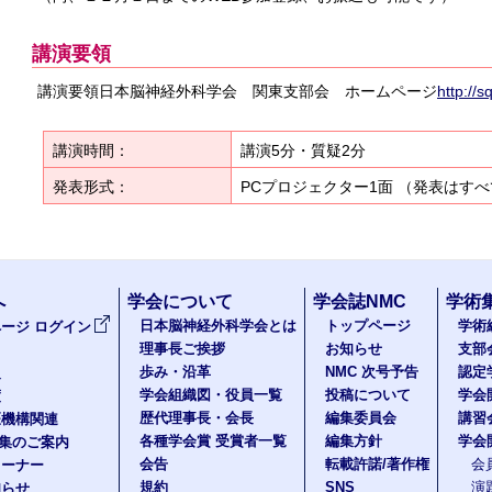
講演要領
講演要領日本脳神経外科学会 関東支部会 ホームページ
http://s
講演時間：
講演5分・質疑2分
発表形式：
PCプロジェクター1面 （発表はすべ
へ
学会について
学会誌NMC
学術
日本脳神経外科学会とは
トップページ
学術
ージ ログイン
理事長ご挨拶
お知らせ
支部
歩み・沿革
NMC 次号予告
認定
報
学会組織図・役員一覧
投稿について
学会
度
歴代理事長・会長
編集委員会
講習
医機構関連
各種学会賞 受賞者一覧
編集方針
学会
題集のご案内
会告
転載許諾/著作権
会
コーナー
規約
SNS
演
知らせ