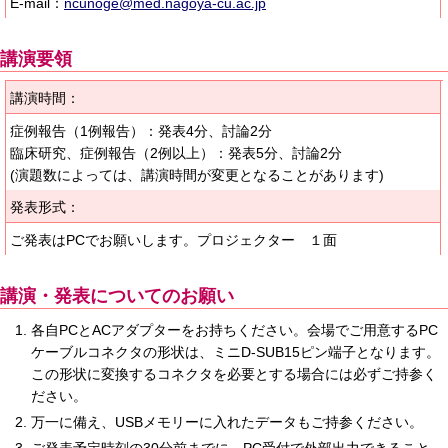
E-mail：
ncunoge@med.nagoya-cu.ac.jp
講演要領
講演時間：
症例報告（1例報告）：発表4分、討論2分
臨床研究、症例報告（2例以上）：発表5分、討論2分
(演題数によっては、講演時間が変更となることがあります)
発表形式：
ご発表はPCでお願いします。プロジェクター １面
講演・発表についてのお願い
各自PCとACアダプターをお持ちください。会場でご用意するPC
ケーブルコネクタの形状は、ミニD-SUB15ピン端子となります。
この形状に変換するコネクタを必要とする場合には必ずご持参く
ださい。
万一に備え、USBメモリーに入れたデータもご持参ください。