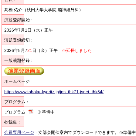
髙橋 佑介（秋田大学大学院 脳神経外科）
演題登録開始：
2026年7月1日（水）正午
演題登録締切：
2026年8月
7
21
日（金）正午
※延長しました
一般演題登録：
ホームページ
https://www.tohoku-kyoritz.jp/jns_thk71-jsnet_thk54/
プログラム：
プログラム
※準備中
抄録集：
会員専用ページ
→支部会開催案内でダウンロードできます。※準備中