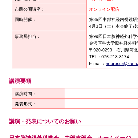
市民公開講座：
オンライン配信
同時開催：
第35回中部神経内視鏡研
4月3日（土）本会終了
事務局担当：
第99回日本脳神経外科
金沢医科大学脳神経外科
〒920-0293 石川県河
TEL：076-218-8174 F
E-mail：
neurosur@kanaz
講演要領
講演時間：
発表形式：
講演・発表についてのお願い