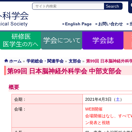
»
English Page
»
お問い合わせ
»
ホーム
»
学術総会・関連学会
»
支部会
»
第99回 日本脳神経外科
第99回 日本脳神経外科学会 中部支部会
概要
会期：
2021年4月3日（
土
）
会場：
WEB開催
会場開催はなし、すべてW
ン発表と視聴