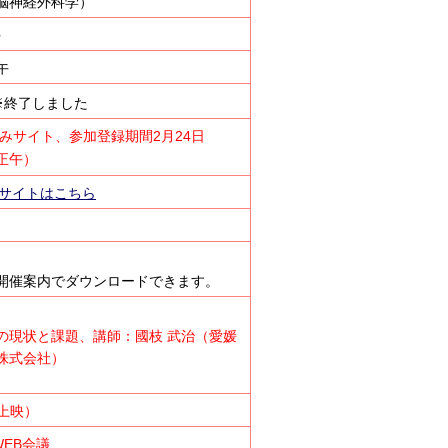
脳神経外科学）
午
午
終了しました
込みサイト、
参加登録期間2月24日
 正午）
設サイトはこちら
開催案内でダウンロードできます。
の現状と課題、講師：國枝 武治（愛媛
株式会社）
上映）
WEB会議