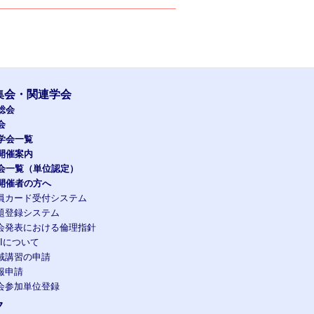
集会・関連学会
総会
会
学会一覧
開催案内
会一覧（単位認定）
開催者の方へ
員カード受付システム
題登録システム
会発表における倫理指針
OIについて
域講習の申請
報申請
会参加単位登録
ク