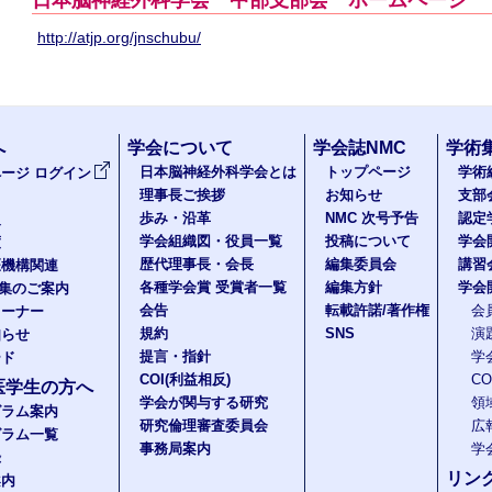
日本脳神経外科学会 中部支部会 ホームページ
http://atjp.org/jnschubu/
へ
学会について
学会誌NMC
学術
日本脳神経外科学会とは
トップページ
学術
ージ ログイン
理事長ご挨拶
お知らせ
支部
歩み・沿革
NMC 次号予告
認定
報
学会組織図・役員一覧
投稿について
学会
度
歴代理事長・会長
編集委員会
講習
医機構関連
各種学会賞 受賞者一覧
編集方針
学会
題集のご案内
会告
転載許諾/著作権
会
コーナー
規約
SNS
演
知らせ
提言・指針
学
ード
COI(利益相反)
C
医学生の方へ
学会が関与する研究
領
グラム案内
研究倫理審査委員会
広
グラム一覧
事務局案内
学
録
リン
案内