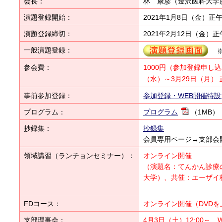
会長：
林 康彦（金沢医科大学
演題登録開始：
2021年1月8日（金）正
演題登録締切：
2021年2月12日（金）正
一般演題登録：
※
参会費：
1000円（参加登録申し
（水）～3月29日（月）
事前参加登録：
参加登録・WEB開催特
プログラム：
プログラム
（1MB）
抄録集：
抄録集
会員専用ページ→支部会
領域講習（ランチョンセミナー）：
オンライン開催
（演題名：てんかん診療
大学）、共催：エーザイ
FDコース：
オンライン開催（DVDを
支部理事会：
4月3日（土）12:00～ 