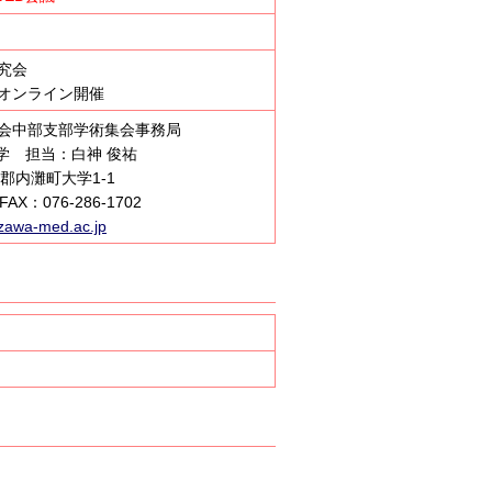
究会
後オンライン開催
学会中部支部学術集会事務局
学 担当：白神 俊祐
北郡内灘町大学1-1
AX：076-286-1702
awa-med.ac.jp