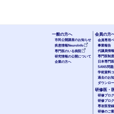
一般の方へ
会員の方
市民公開講座のお知らせ
会員専用ペ
疾患情報NeuroInfo
事業報告
代議員情
専門医のいる病院
専門医制
研究情報の公開について
日本専門
企業の方へ
SANS問
学術資料
過去のお
ダウンロ
研修医・
研修プロ
研修プロ
専攻医登
研修のご