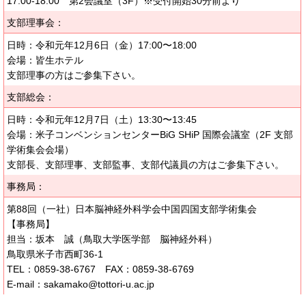
17:00-18:00 第2会議室（3F）※受付開始30分前より
支部理事会：
日時：令和元年12月6日（金）17:00〜18:00
会場：皆生ホテル
支部理事の方はご参集下さい。
支部総会：
日時：令和元年12月7日（土）13:30〜13:45
会場：米子コンベンションセンターBiG SHiP 国際会議室（2F 支部
学術集会会場）
支部長、支部理事、支部監事、支部代議員の方はご参集下さい。
事務局：
第88回（一社）日本脳神経外科学会中国四国支部学術集会
【事務局】
担当：坂本 誠（鳥取大学医学部 脳神経外科）
鳥取県米子市西町36-1
TEL：0859-38-6767 FAX：0859-38-6769
E-mail：sakamako@tottori-u.ac.jp