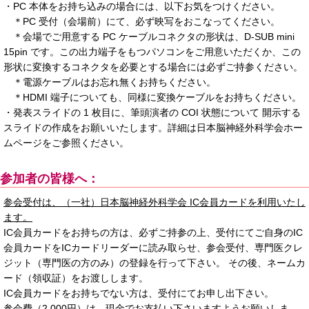
・PC 本体をお持ち込みの場合には、以下お気をつけください。
＊PC 受付（会場前）にて、必ず映写をおこなってください。
＊会場でご用意する PC ケーブルコネクタの形状は、D-SUB mini
15pin です。この出力端子をもつパソコンをご用意いただくか、この
形状に変換するコネクタを必要とする場合には必ずご持参ください。
＊電源ケーブルはお忘れ無くお持ちください。
＊HDMI 端子についても、同様に変換ケーブルをお持ちください。
・発表スライドの 1 枚目に、筆頭演者の COI 状態について 開示する
スライドの作成をお願いいたします。詳細は日本脳神経外科学会ホー
ムページをご参照ください。
参加者の皆様へ：
参会受付は、（一社）日本脳神経外科学会 IC会員カードを利用いたし
ます。
IC会員カードをお持ちの方は、必ずご持参の上、受付にてご自身のIC
会員カードをICカードリーダーに読み取らせ、参会受付、専門医クレ
ジット（専門医の方のみ）の登録を行って下さい。 その後、ネームカ
ード（領収証）をお渡しします。
IC会員カードをお持ちでない方は、受付にてお申し出下さい。
参会費（2,000円）は、現金でお支払い下さいますようお願いしま