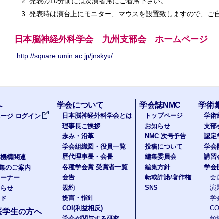
発表の10分前には次演者席にご着席下さい。
発表時は演台上にモニター、マウスを設置致しますので、ご
日本脳神経外科学会 九州支部会 ホームページ
http://square.umin.ac.jp/jnskyu/
へ
学会について
学会誌NMC
学術
日本脳神経外科学会とは
トップページ
学術
ージ ログイン
理事長ご挨拶
お知らせ
支部
歩み・沿革
NMC 次号予告
認定
報
学会組織図・役員一覧
投稿について
学会
度
歴代理事長・会長
編集委員会
講習
医機構関連
各種学会賞 受賞者一覧
編集方針
学会
題集のご案内
会告
転載許諾/著作権
会
コーナー
規約
SNS
演
知らせ
提言・指針
学
ード
COI(利益相反)
C
医学生の方へ
学会が関与する研究
領