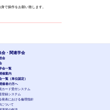
自身で操作をお願い致します。
集会・関連学会
総会
会
学会一覧
開催案内
会一覧（単位認定）
開催者の方へ
員カード受付システム
題登録システム
会発表における倫理指針
OIについて
域講習の申請