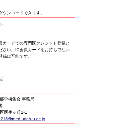
ダウンロードできます。
た。
会員カードでの専門医クレジット登録と
ださい。IC会員カードをお持ちでない
登録は可能です。
堂
支部学術集会 事務局
考
区医生ヶ丘1-1
218@med.uoeh-u.ac.jp