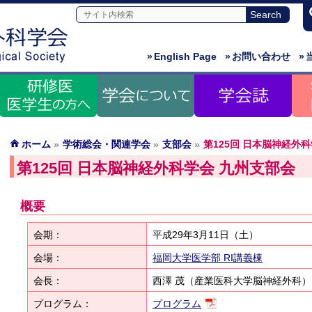
»
English Page
»
お問い合わせ
»
ホーム
»
学術総会・関連学会
»
支部会
»
第125回 日本脳神経外
第125回 日本脳神経外科学会 九州支部会
概要
会期：
平成29年3月11日
（土）
会場：
福岡大学医学部 RI講義棟
会長：
西澤 茂（産業医科大学脳神経外科）
プログラム：
プログラム