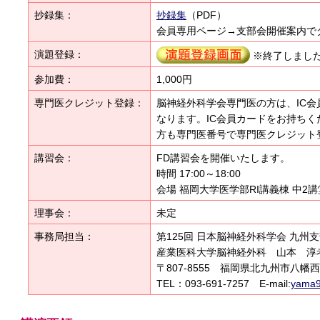
抄録集：
抄録集
（PDF）
会員専用ページ→支部会開催案内で
演題登録：
※終了しまし
参加費：
1,000円
専門医クレジット登録：
脳神経外科学会専門医の方は、IC
なります。IC会員カードをお持ちく
方も専門医番号で専門医クレジット
講習会：
FD講習会を開催いたします。
時間 17:00～18:00
会場 福岡大学医学部RI講義棟 中2講
理事会：
未定
事務局担当：
第125回 日本脳神経外科学会 九州
産業医科大学脳神経外科 山本 淳
〒807-8555 福岡県北九州市八幡西
TEL：093-691-7257 E-mail:
yama9