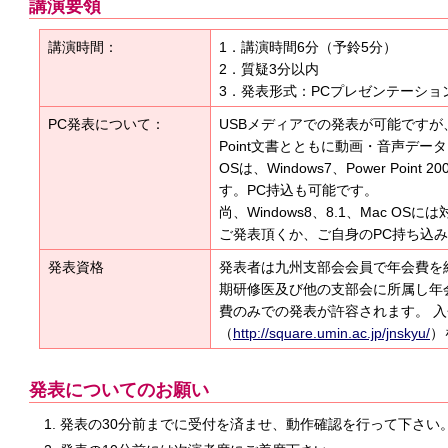
講演要領
講演時間：
1．講演時間6分（予鈴5分）
2．質疑3分以内
3．発表形式：PCプレゼンテーショ
PC発表について：
USBメディアでの発表が可能ですが
Point文書とともに動画・音声デ
OSは、Windows7、Power Point 
す。PC持込も可能です。
尚、Windows8、8.1、Mac O
ご発表頂くか、ご自身のPC持ち込
発表資格
発表者は九州支部会会員で年会費を
期研修医及び他の支部会に所属し年
費のみでの発表が許容されます。 
（
http://square.umin.ac.jp/jnskyu/
）
発表についてのお願い
発表の30分前までに受付を済ませ、動作確認を行って下さい。