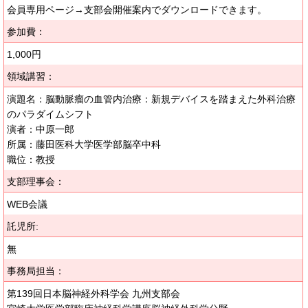
会員専用ページ→支部会開催案内でダウンロードできます。
参加費：
1,000円
領域講習：
演題名：脳動脈瘤の血管内治療：新規デバイスを踏まえた外科治療
のパラダイムシフト
演者：中原一郎
所属：藤田医科大学医学部脳卒中科
職位：教授
支部理事会：
WEB会議
託児所:
無
事務局担当：
第139回日本脳神経外科学会 九州支部会